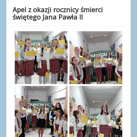
Dla uczniów
Apel z okazji rocznicy śmierci
Dla nauczycieli
świętego Jana Pawła II
Dla rodziców
Dokumenty
Projekty UE