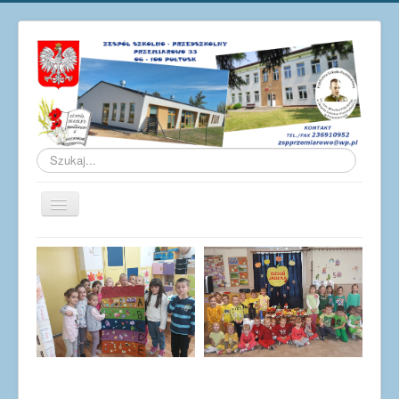
Szukaj...
Przełącz
nawigację
Aktualności
O szkole
Galeria
Osiągnięcia
Pracownicy