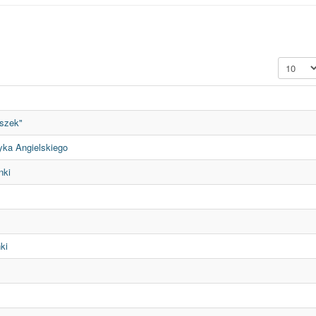
Pokaż #
uszek"
yka Angielskiego
nki
ki