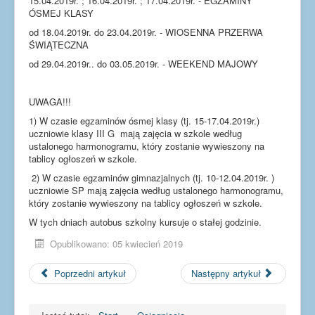
15.04.2019r. ; 16.04.2019r. ; 17.04.2019r. - EGZAMINY
Dla uczniów
ÓSMEJ KLASY
Dla nauczycieli
od 18.04.2019r. do 23.04.2019r. - WIOSENNA PRZERWA
ŚWIĄTECZNA
Dla rodziców
od 29.04.2019r.. do 03.05.2019r. - WEEKEND MAJOWY
Dokumenty
Projekty UE
UWAGA!!!
1) W czasie egzaminów ósmej klasy (tj. 15-17.04.2019r.)
uczniowie klasy III G mają zajęcia w szkole według
ustalonego harmonogramu, który zostanie wywieszony na
tablicy ogłoszeń w szkole.
2) W czasie egzaminów gimnazjalnych (tj. 10-12.04.2019r. )
uczniowie SP mają zajęcia według ustalonego harmonogramu,
który zostanie wywieszony na tablicy ogłoszeń w szkole.
W tych dniach autobus szkolny kursuje o stałej godzinie.
Opublikowano: 05 kwiecień 2019
Poprzedni artykuł
Następny artykuł