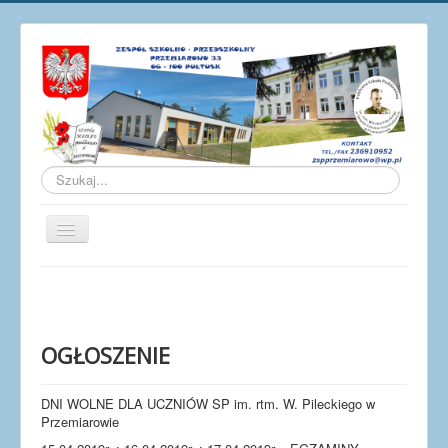
Szukaj...
Przełącz
nawigację
Aktualności
O szkole
Galeria
OGŁOSZENIE
Osiągnięcia
DNI WOLNE DLA UCZNIÓW SP im. rtm. W. Pileckiego w
Pracownicy
Przemiarowie