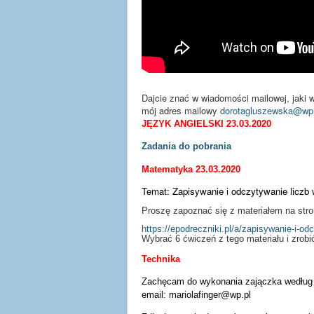
Dajcie znać w wiadomości mailowej, jaki 
mój adres mailowy
dorotagluszewska@wp.
JĘZYK ANGIELSKI 23.03.2020
Zadania do pobrania
Matematyka 23.03.2020
Temat: Zapisywanie i odczytywanie liczb
Proszę zapoznać się z materiałem na stro
https://epodreczniki.pl/a/zapisywanie-i-
Wybrać 6 ćwiczeń z tego materiału i zrob
Technika
Zachęcam do wykonania zajączka według po
email:
mariolafinger@wp.pl