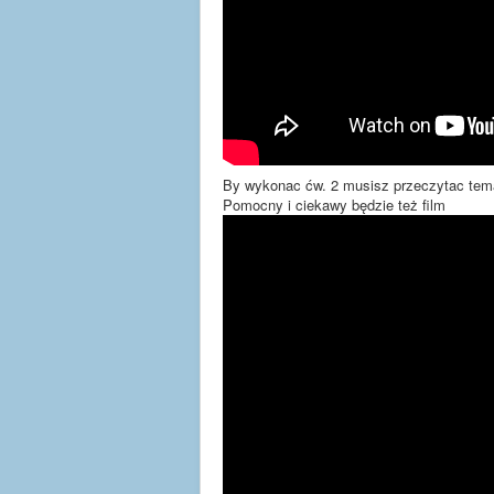
By wykonac ćw. 2 musisz przeczytac tema
Pomocny i ciekawy będzie też film