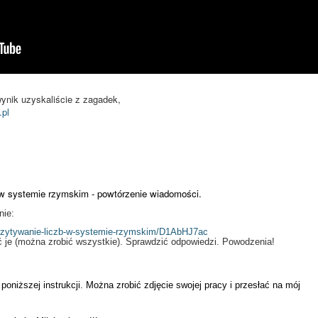
wynik uzyskaliście z zagadek,
pl
 w systemie rzymskim - powtórzenie wiadomości.
nie:
odczytywanie-liczb-w-systemie-rzymskim/D1AbHJ7ac
ić je (można zrobić wszystkie). Sprawdzić odpowiedzi. Powodzenia!
niższej instrukcji. Można zrobić zdjęcie swojej pracy i przesłać na mój