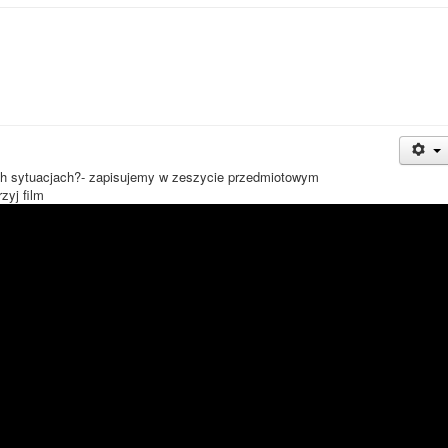
ch sytuacjach?- zapisujemy w zeszycie przedmiotowym
zyj film