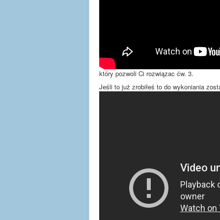
który pozwoli Ci rozwiązac ćw. 3.
Jeśli to już zrobiłeś to do wykoniania zosta