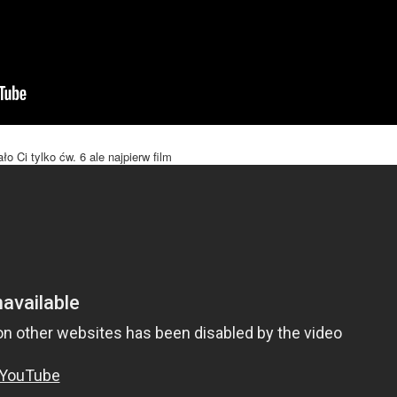
ło Ci tylko ćw. 6 ale najpierw film