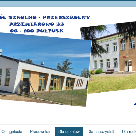
Osiągnięcia
Pracownicy
Dla uczniów
Dla nauczycieli
Dla rod