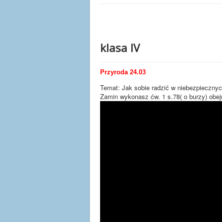
klasa IV
Przyroda 24.03
Temat: Jak sobie radzić w niebezpieczny
Zamin wykonasz ćw. 1 s.78( o burzy) obejr