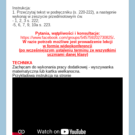
Instrukcja:
1. Przeczytaj tekst w podręczniku (s. 220-222), a następnie
wykonaj w zeszycie przedmiotowym ćw.
- 1, 2, 3 s. 222;
-5, 6, 7, 9, 10a s. 223.
Pytania, wątpliwości i konsultacje:
https://www.facebook.com/groups/545759202730825/
.
W razie potrzeb możliwe jest prowadzenie lekcji
w formie wideokonferencji
(po wcześniejszym ustaleniu terminu ze wszystkimi
uczniami danej klasy)
TECHNIKA
Zachęcam do wykonania pracy dodatkowej - wyszywanka
matematyczna lub kartka wielkanocna.
Przykładowa instrukcja na stronie