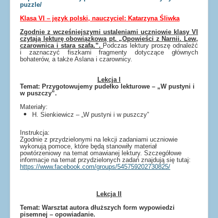
puzzle/
Klasa VI – język polski, nauczyciel: Katarzyna Śliwka
Zgodnie z wcześniejszymi ustaleniami uczniowie klasy VI
czytają lekturę obowiązkową pt. „Opowieści z Narnii. Lew,
czarownica i stara szafa.”.
Podczas lektury proszę odnaleźć
i zaznaczyć fiszkami fragmenty dotyczące głównych
bohaterów, a także Aslana i czarownicy.
Lekcja I
Temat: Przygotowujemy pudełko lekturowe – „W pustyni i
w puszczy”.
Materiały:
H. Sienkiewicz – „W pustyni i w puszczy”
Instrukcja:
Zgodnie z przydzielonymi na lekcji zadaniami uczniowie
wykonują pomoce, które będą stanowiły materiał
powtórzeniowy na temat omawianej lektury. Szczegółowe
informacje na temat przydzielonych zadań znajdują się tutaj:
https://www.facebook.com/groups/545759202730825/
Lekcja II
Temat: Warsztat autora dłuższych form wypowiedzi
pisemnej – opowiadanie.