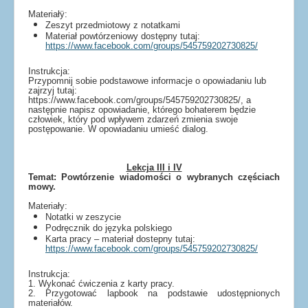
Materiałÿ:
Zeszyt przedmiotowy z notatkami
Materiał powtórzeniowy dostępny tutaj:
https://www.facebook.com/groups/545759202730825/
Instrukcja:
Przypomnij sobie podstawowe informacje o opowiadaniu lub
zajrzyj tutaj:
https://www.facebook.com/groups/545759202730825/, a
następnie napisz opowiadanie, którego bohaterem będzie
człowiek, który pod wpływem zdarzeń zmienia swoje
postępowanie. W opowiadaniu umieść dialog.
Lekcja III i IV
Temat: Powtórzenie wiadomości o wybranych częściach
mowy.
Materiały:
Notatki w zeszycie
Podręcznik do języka polskiego
Karta pracy – materiał dostepny tutaj:
https://www.facebook.com/groups/545759202730825/
Instrukcja:
1. Wykonać ćwiczenia z karty pracy.
2. Przygotować lapbook na podstawie udostępnionych
materiałów.