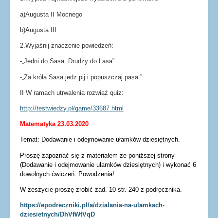
a)Augusta II Mocnego
b)Augusta III
2.Wyjaśnij znaczenie powiedzeń:
-„Jedni do Sasa. Drudzy do Lasa”
-„Za króla Sasa jedz pij i popuszczaj pasa.”
II W ramach utrwalenia rozwiąż quiz:
http://testwiedzy.pl/game/33687.html
Matematyka 23.03.2020
Temat: Dodawanie i odejmowanie ułamków dziesiętnych.
Proszę zapoznać się z materiałem ze poniższej strony
(Dodawanie i odejmowanie ułamków dziesiętnych) i wykonać 6
dowolnych ćwiczeń. Powodzenia!
W zeszycie proszę zrobić zad. 10 str. 240 z podręcznika.
https://epodreczniki.pl/a/dzialania-na-ulamkach-
dziesietnych/DhVfWtVqD