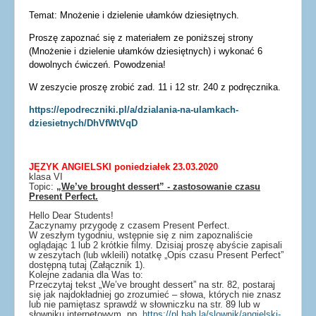
Dla uczniów
Temat: Mnożenie i dzielenie ułamków dziesiętnych.
Dla nauczycieli
Proszę zapoznać się z materiałem ze poniższej strony
Dla rodziców
(Mnożenie i dzielenie ułamków dziesiętnych) i wykonać 6
dowolnych ćwiczeń. Powodzenia!
Dokumenty
W zeszycie proszę zrobić zad. 11 i 12 str. 240 z podręcznika.
Projekty UE
https://epodreczniki.pl/a/dzialania-na-ulamkach-
dziesietnych/DhVfWtVqD
JĘZYK ANGIELSKI poniedziałek 23.03.2020
klasa VI
Topic:
„We’ve brought dessert” - zastosowanie czasu
Present Perfect.
Hello Dear Students!
Zaczynamy przygodę z czasem Present Perfect.
W zeszłym tygodniu, wstępnie się z nim zapoznaliście
oglądając 1 lub 2 krótkie filmy. Dzisiaj proszę abyście zapisali
w zeszytach (lub wkleili) notatkę „Opis czasu Present Perfect”
dostępną tutaj (Załącznik 1).
Kolejne zadania dla Was to:
Przeczytaj tekst „We’ve brought dessert” na str. 82, postaraj
się jak najdokładniej go zrozumieć – słowa, których nie znasz
lub nie pamiętasz sprawdź w słowniczku na str. 89 lub w
słowniku internetowym, np.
https://pl.bab.la/slownik/angielski-