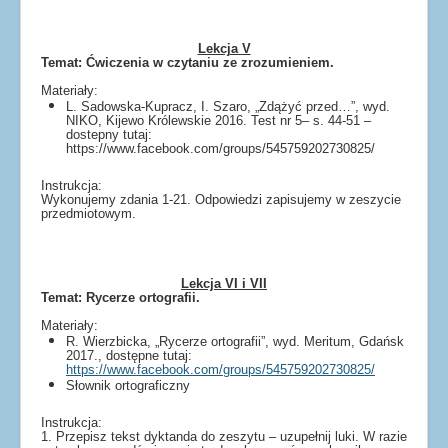
Lekcja V
Temat: Ćwiczenia w czytaniu ze zrozumieniem.
Materiały:
L. Sadowska-Kupracz, I. Szaro, „Zdążyć przed…”, wyd.
NIKO, Kijewo Królewskie 2016. Test nr 5– s. 44-51 –
dostepny tutaj:
https://www.facebook.com/groups/545759202730825/
Instrukcja:
Wykonujemy zdania 1-21. Odpowiedzi zapisujemy w zeszycie
przedmiotowym.
Lekcja VI i VII
Temat: Rycerze ortografii.
Materiały:
R. Wierzbicka, „Rycerze ortografii”, wyd. Meritum, Gdańsk
2017., dostępne tutaj:
https://www.facebook.com/groups/545759202730825/
Słownik ortograficzny
Instrukcja:
1. Przepisz tekst dyktanda do zeszytu – uzupełnij luki. W razie