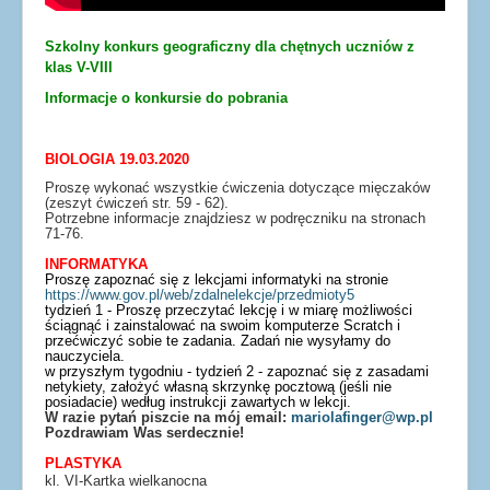
Szkolny konkurs geograficzny dla chętnych uczniów z
klas V-VIII
Informacje o konkursie do pobrania
BIOLOGIA 19.03.2020
Proszę wykonać wszystkie ćwiczenia dotyczące mięczaków
(zeszyt ćwiczeń str. 59 - 62).
Potrzebne informacje znajdziesz w podręczniku na stronach
71-76.
INFORMATYKA
Proszę zapoznać się z lekcjami informatyki na stronie
https://www.gov.pl/web/zdalnelekcje/przedmioty5
tydzień 1 - Proszę przeczytać lekcję i w miarę możliwości
ściągnąć i zainstalować na swoim komputerze Scratch i
przećwiczyć sobie te zadania. Zadań nie wysyłamy do
nauczyciela.
w przyszłym tygodniu - tydzień 2 - zapoznać się z zasadami
netykiety, założyć własną skrzynkę pocztową (jeśli nie
posiadacie) według instrukcji zawartych w lekcji.
W razie pytań piszcie na mój email:
mariolafinger@wp.pl
Pozdrawiam Was serdecznie!
PLASTYKA
kl. VI-Kartka wielkanocna