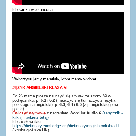
lub kartka wielkanocna
Wykorzystujemy materiały, które mamy w domu.
JĘZYK ANGIELSKI
KLASA VI
Do 26 marca
proszę nauczyć się słówek ze strony 89 w
podręczniku: p.
6.1
i
6.2
( nauczyć się tłumaczyć z języka
polskiego na angielski), p.
6.3
,
6.4
i
6.5
(
z j. angielskiego na
polski).
Ćwiczyć wymowę
z nagraniem
Wordlist Audio 6
(załącznik -
kliknij i pobierz tutaj)
lub ze słownikiem:
https://dictionary.cambridge.org/dictionary/english-polish/add
(ikonka głośnika UK)