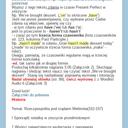
polski/eat
Wypisz z tego tekstu
zdania
w czasie Present Perfect w
zeszycie.
Np. We
’ve
brought dessert. („
’ve
” to skrócone „
have
”)
Jeśli nie jesteś pewien/pewna, czy wybrane przez Ciebie
zdania są właściwe, upewnij się czy:
- w tym zdaniu jest
have
(
‘ve
) lub
has
(
‘s
) ;
jeśli to przeczenie to -
haven’t
lub
hasn’t
- i zaraz po tym
trzecia forma czasownika
(lista czasowników
str. 123, kolumna Past Participle.)
Np.
„
hasn’t made
” w zdaniu „Gran
hasn’t made
dessert today”
(„made” to oczywiście trzecia forma czasownika „make” -
robić).
Uwaga: pamiętaj, że czasowniki regularne mają w trzeciej
formie końcówkę
-ed
, tak samo jak w drugiej formie.
Posłuchaj kilkakrotnie nagrania 3.05 (Załącznik 2). Słuchając
nagrania i śledząc tekst naucz się czytać tekst „We’ve brought
dessert”. Staraj się naśladować poprawną wymowę i intonację.
Nadal utrwalaj sł
ó
wka
(str. 89),
ćwicz wymowę
z z Wordlist
Audio 6 (Załącznik 3)
Good luck!
Załączniki do pobrania
Historia
Temat: Rzeczpospolita pod rządami Wettinów(152-157)
I Sporządź notatkę w zeszycie przedmiotowym
1.Wypisz najważniejsze wydarzenia z panowania