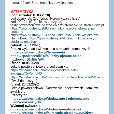
format 10cm/15cm; technika dowolna płaska
MATEMATYKA
(poniedziałek 16.03.2020)
podręcznik str. 250 temat "Porównywanie liczb"
zad. 90, 91, 92 (zrobić w zeszycie)
testy powtórzeniowe do zrobienia w internecie na stronie gwo.pl
https://gwo.pl/strony/2893/seo_link:klasa-6-strefa-ucznia-
procenty
https://gwo.pl/strony/2130/seo_link:klasa-6-pola-wielokatow
i łamigłówki
https://gwo.pl/strony/2444/seo_link:materialy-
strefa-ucznia-6sp
(wtorek 17.03.2020)
Proszę wykonać ćwiczenia na stronach internetowych:
https://szaloneliczby.pl/termometr/
https://epodreczniki.pl/a/liczby-ujemne-na-osi-
liczbowej/D1HHn7pVf
(środa 18.03.2020)
Lekcje powtórzeniowe z e-podręcznika:
https://epodreczniki.pl/a/pole-prostokata-pole-
kwadratu/DAGxelA62
https://epodreczniki.pl/a/wysokosc-rownolegloboku/Ds45IFoZb
(ćw. 3 do zeszytu)
(piątek 20.03.2020)
Lekcja powtórzeniowa - Dodawanie i odejmowanie ułamków
zwykłych.
Przeczytaj:
https://szaloneliczby.pl/dodawanie-i-odejmowanie-
ulamkow-zwyklych/
Wykonaj ćwiczenia:
https://szaloneliczby.pl/dodawanie-ulamkow/
https://szaloneliczby.pl/skracanie-ulamkow-zwyklych-