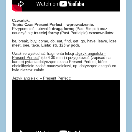
Czwartek:
Topic: Czas Present Perfect – wprowadzenie.
Przypomnieć i utrwalić
drugą formę
(Past Simple) oraz
nauczyć się
trzeciej formy
(Past Participle)
czasowników
:
be, break, buy, come, do, eat, find, get, go, have, leave, lose,
meet, see, take.
Lista: str. 123 w podr.
Uważnie wysłuchać fragmentu lekcji „
Język angielski –
Present Perfect
” (do 4.30 min.) i przygotować (zapisać na
kartce) pytania dotyczące czasu Present Perfect, które
chcielibyście zadać nauczycielowi, np. dotyczące czegoś co
było niezrozumiałe.
Język angielski – Present Perfect
: