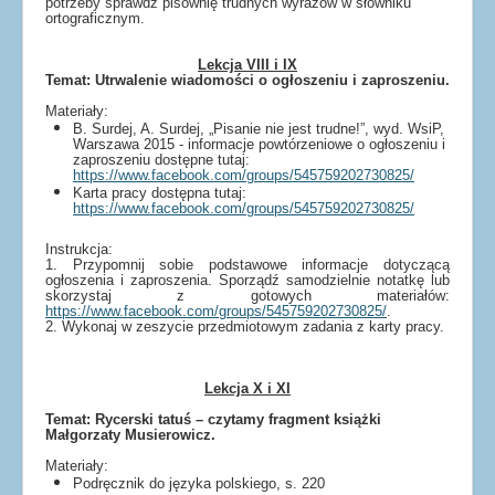
potrzeby sprawdź pisownię trudnych wyrazów w słowniku
ortograficznym.
Lekcja VIII i IX
Temat: Utrwalenie wiadomości o ogłoszeniu i zaproszeniu.
Materiały:
B. Surdej, A. Surdej, „Pisanie nie jest trudne!”, wyd. WsiP,
Warszawa 2015 - informacje powtórzeniowe o ogłoszeniu i
zaproszeniu dostępne tutaj:
https://www.facebook.com/groups/545759202730825/
Karta pracy dostępna tutaj:
https://www.facebook.com/groups/545759202730825/
Instrukcja:
1. Przypomnij sobie podstawowe informacje dotyczącą
ogłoszenia i zaproszenia. Sporządź samodzielnie notatkę lub
skorzystaj z gotowych materiałów:
https://www.facebook.com/groups/545759202730825/
.
2. Wykonaj w zeszycie przedmiotowym zadania z karty pracy.
Lekcja X i XI
Temat: Rycerski tatuś – czytamy fragment książki
Małgorzaty Musierowicz.
Materiały:
Podręcznik do języka polskiego, s. 220