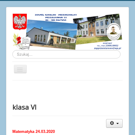
Szukaj...
Przełącz
nawigację
Aktualności
O szkole
Galeria
klasa VI
Osiągnięcia
Pracownicy
Matematyka 24.03.2020